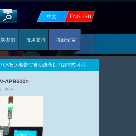
中文
ENGLISH
成功案例
技术支持
在线留言
/
OVED-编带IC自动烧录机
/
编带式-小型
APB600>
量：9634