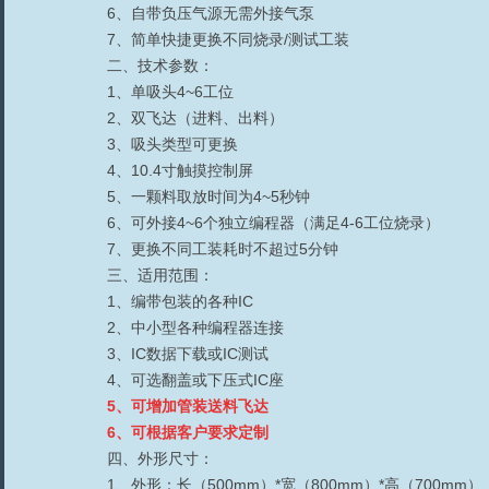
6
、自带负压气源
无需外接气泵
7
、
简单快捷更换不同烧录
/
测试工装
二、技术参数：
1、单吸头
4~6
工位
2、双飞达（进料、出料）
3、吸头类型可更换
4、10.4
寸触摸控制屏
5、一颗料取放时间为
4~5
秒钟
6、可外接
4~6
个独立编程器（满足
4-6
工位烧录）
7、更换不同工装耗时不超过
5
分钟
三、适用范围：
1、编带包装的各种
IC
2、中小型各种编程器连接
3、IC
数据下载或
IC
测试
4、可选翻盖或下压式
IC
座
5、可增加管装送料飞达
6、可根据客户要求定制
四、外形尺寸：
1
、外形：长（
500mm
）
*
宽（
800mm
）
*
高（
700mm
）