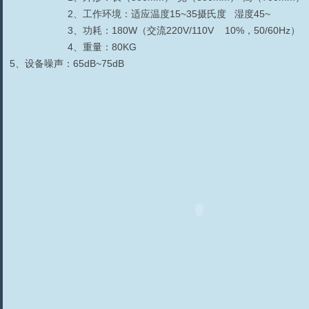
2
、工作环境：适应温度
15~35
摄氏度 湿度
45~
3
、功耗：
180W
（交流
220V/110V
10%
，
50/60Hz
）
4
、重量：
80KG
5
、设备噪声：
65dB~75dB