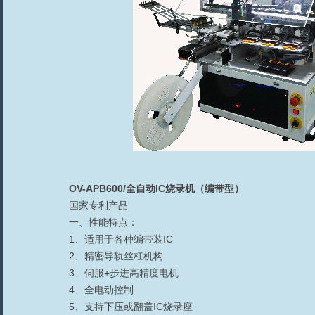
OV-APB600/全自动
IC
烧录机
（编带型）
国家专利产品
一、性能特点：
1
、适用于各种编带装
IC
2
、精密导轨丝杠机构
3
、伺服
+
步进高精度电机
4
、全电动控制
5
、支持
下压或翻盖IC
烧录座