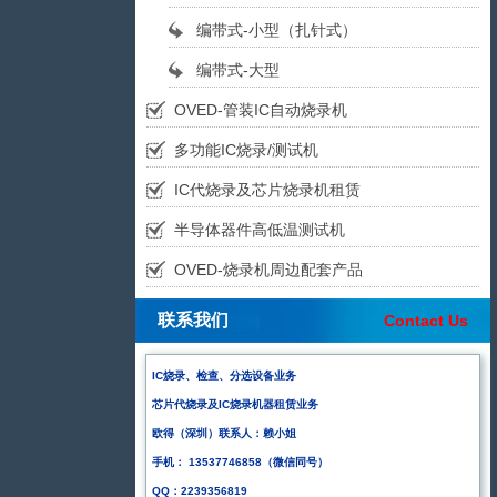
编带式-小型（扎针式）
编带式-大型
OVED-管装IC自动烧录机
多功能IC烧录/测试机
IC代烧录及芯片烧录机租赁
半导体器件高低温测试机
OVED-烧录机周边配套产品
联系我们
Contact Us
IC烧录、检查、分选设备业务
芯片代烧录及IC烧录机器租赁业务
欧得（深圳）联系人：赖小姐
手机： 13537746858（微信同号）
QQ：2239356819