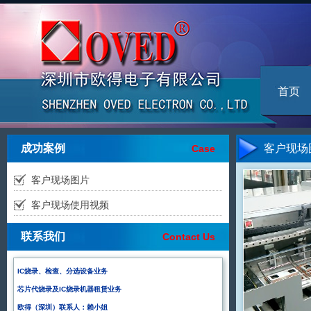
首页
成功案例
客户现场
Case
客户现场图片
客户现场使用视频
联系我们
Contact Us
IC烧录、检查、分选设备业务
芯片代烧录及IC烧录机器租赁业务
欧得（深圳）联系人：赖小姐