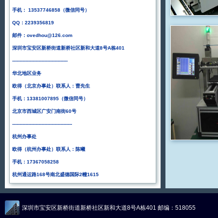
手机： 13537746858（微信同号）
QQ：2239356819
邮件：ovedhou@126.com
深圳市宝安区新桥街道新桥社区新和大道8号A栋401
--------------------------------------
华北地区业务
欧得（北京办事处）联系人：曹先生
手机：13381007895
（微信同号）
上海H
盘I
北京市西城区广安门南街60号
-----------------------------------------
杭州办事处
欧得（杭州办事处）联系人：陈曦
手机：17367058258
杭州通运路168号南北盛德国际2幢1615
深圳市宝安区新桥街道新桥社区新和大道8号A栋401 邮编：518055