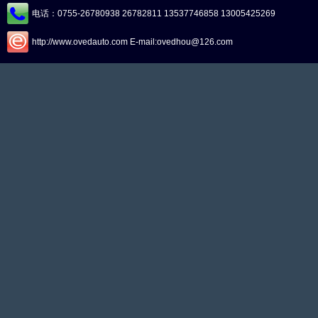
周立功S
电话：0755-26780938 26782811 13537746858 13005425269
T90
http://www.ovedauto.com E-mail:ovedhou@126.com